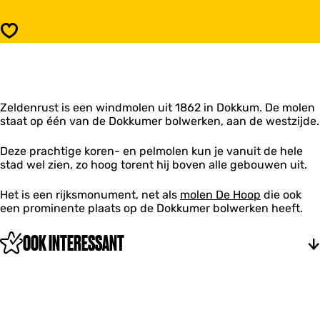
l
M
e
o
Opslaan
n
l
Z
e
e
n
l
Z
d
e
e
Zeldenrust is een windmolen uit 1862 in Dokkum. De molen
l
n
staat op één van de Dokkumer bolwerken, aan de westzijde.
d
r
e
u
n
Deze prachtige koren- en pelmolen kun je vanuit de hele
s
r
stad wel zien, zo hoog torent hij boven alle gebouwen uit.
t
u
D
s
Het is een rijksmonument, net als
molen De Hoop
die ook
o
t
een prominente plaats op de Dokkumer bolwerken heeft.
k
D
k
o
OOK INTERESSANT
u
k
m
k
u
m