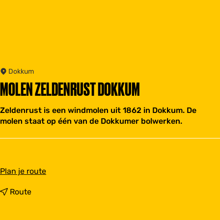
Dokkum
MOLEN ZELDENRUST DOKKUM
Zeldenrust is een windmolen uit 1862 in Dokkum. De
molen staat op één van de Dokkumer bolwerken.
n
Plan je route
a
a
n
Route
r
a
M
a
o
r