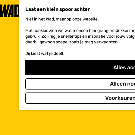
Laat een klein spoor achter
Niet in het Wad, maar op onze website.
G
a
Met cookies zien we wat mensen hier graag ontdekken en 
n
gebruik. Zo krijg je sneller tips en inspiratie voor jouw 
a
daarbij gewoon soepel zoals je mag verwachten.
a
r
Jij kiest wat je deelt.
d
e
h
Alles ac
o
m
e
Alleen no
p
a
Voorkeuren
g
e