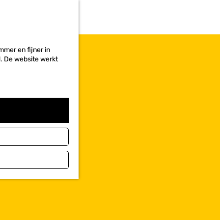
r
i
e
t
e
mer en fijner in
n
ed. De website werkt