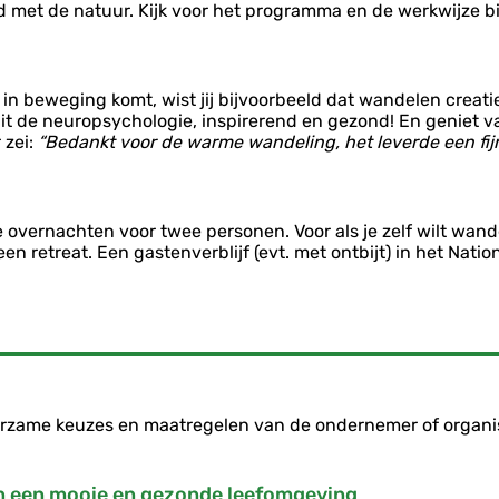
d met de natuur. Kijk voor het programma en de werkwijze bi
jk in beweging komt, wist jij bijvoorbeeld dat wandelen crea
t de neuropsychologie, inspirerend en gezond! En geniet v
 zei:
“Bedankt voor de warme wandeling, het leverde een fi
overnachten voor twee personen. Voor als je zelf wilt wandel
n retreat. Een gastenverblijf (evt. met ontbijt) in het Nati
duurzame keuzes en maatregelen van de ondernemer of organi
an een mooie en gezonde leefomgeving