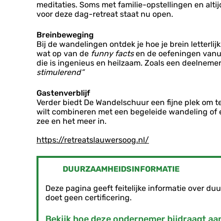
s
o
meditaties. Soms met familie-opstellingen en altij
o
L
o
voor deze dag-retreat staat nu open.
o
a
g
g
u
Breinbeweging
w
Bij de wandelingen ontdek je hoe je brein letterli
e
wat op van de
funny facts
en de oefeningen vanui
r
die is ingenieus en heilzaam. Zoals een deelnemer
s
stimulerend”
o
o
Gastenverblijf
g
Verder biedt De Wandelschuur een fijne plek om te 
wilt combineren met een begeleide wandeling of ee
zee en het meer in.
https://retreatslauwersoog.nl/
DUURZAAMHEIDSINFORMATIE
Deze pagina geeft feitelijke informatie over 
doet geen certificering.
Bekijk hoe deze ondernemer bijdraagt a