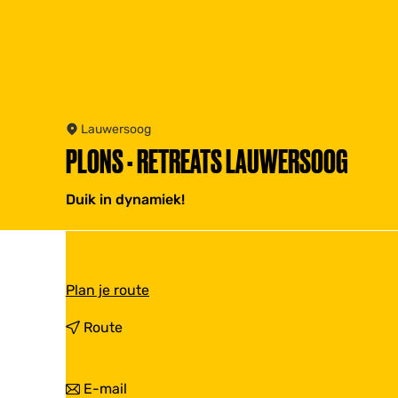
Lauwersoog
PLONS - RETREATS LAUWERSOOG
Duik in dynamiek!
n
Plan je route
a
a
n
Route
r
a
P
a
l
r
n
E-mail
o
P