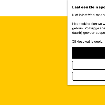
n
Laat een klein sp
a
a
Niet in het Wad, maar
r
d
Met cookies zien we w
e
gebruik. Zo krijg je s
h
daarbij gewoon soepe
o
m
Jij kiest wat je deelt.
e
p
a
g
e