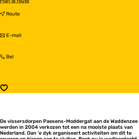
n
Plan je route
a
a
n
Route
r
a
O
a
a
r
n
E-mail
n
O
a
'
a
a
e
n
r
D
'
O
Bel
O
y
e
a
a
k
D
n
n
y
'
'
k
e
e
D
D
Opslaan
y
y
k
k
De vissersdorpen Paesens-Moddergat aan de Waddenzee
werden in 2004 verkozen tot een na mooiste plaats van
Nederland. Oan 'e dyk organiseert activiteiten om dit te
ervaren en hierop aan te sluiten. Boek nu je wadlooptocht.