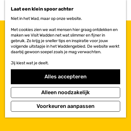
n
r
Laat een klein spoor achter
a
i
a
e
Niet in het Wad, maar op onze website.
r
t
d
e
Met cookies zien we wat mensen hier graag ontdekken en
e
n
maken we Visit Wadden net wat slimmer en fijner in
h
gebruik. Zo krijg je sneller tips en inspiratie voor jouw
o
volgende uitstapje in het Waddengebied. De website werkt
m
daarbij gewoon soepel zoals je mag verwachten.
e
p
Jij kiest wat je deelt.
a
g
Alles accepteren
e
Alleen noodzakelijk
Voorkeuren aanpassen