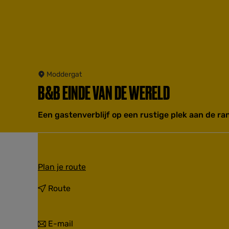
Moddergat
B&B EINDE VAN DE WERELD
Een gastenverblijf op een rustige plek aan de 
n
Plan je route
a
a
n
Route
r
a
B
a
&
r
n
E-mail
B
B