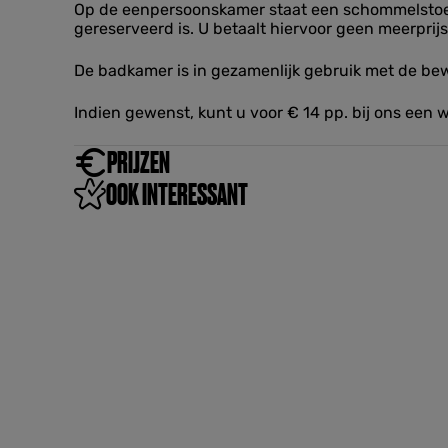
w
Op de eenpersoonskamer staat een schommelstoel en 
e
gereserveerd is. U betaalt hiervoor geen meerprijs
r
e
De badkamer is in gezamenlijk gebruik met de be
l
d
Indien gewenst, kunt u voor € 14 pp. bij ons een 
PRIJZEN
OOK INTERESSANT