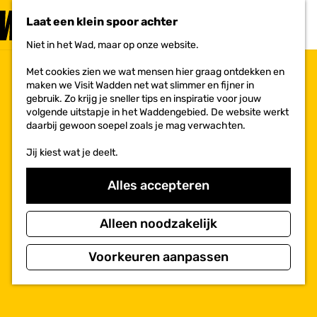
PLAN JE
BEZOEK
Laat een klein spoor achter
F
MENU
a
Niet in het Wad, maar op onze website.
Voor ondernemers
G
v
a
o
Met cookies zien we wat mensen hier graag ontdekken en
n
r
maken we Visit Wadden net wat slimmer en fijner in
a
i
gebruik. Zo krijg je sneller tips en inspiratie voor jouw
a
e
volgende uitstapje in het Waddengebied. De website werkt
r
t
daarbij gewoon soepel zoals je mag verwachten.
d
e
e
n
Jij kiest wat je deelt.
h
o
m
Alles accepteren
e
p
a
Alleen noodzakelijk
g
e
Voorkeuren aanpassen