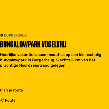
BURGERBRUG
BUNGALOWPARK VOGELVRIJ
Heerlijke vakantie-accommodaties op een kleinschalig
bungalowpark in Burgerbrug. Slechts 5 km van het
prachtige Noordzeestrand gelegen.
n
Plan je route
a
a
n
Route
r
a
B