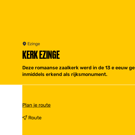
Ezinge
KERK EZINGE
Deze romaanse zaalkerk werd in de 13 e eeuw ge
inmiddels erkend als rijksmonument.
n
Plan je route
a
a
n
Route
r
a
K
a
e
r