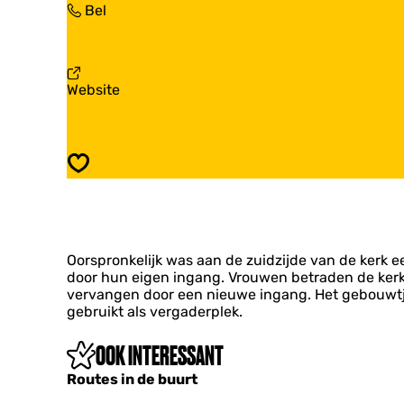
K
Bel
r
K
e
k
e
r
E
r
k
z
k
E
i
E
v
Website
z
n
z
a
i
g
i
n
n
e
n
K
g
g
e
e
Opslaan
e
r
k
E
z
i
Oorspronkelijk was aan de zuidzijde van de kerk 
n
door hun eigen ingang. Vrouwen betraden de kerk 
g
vervangen door een nieuwe ingang. Het gebouwtje 
e
gebruikt als vergaderplek.
OOK INTERESSANT
Routes in de buurt