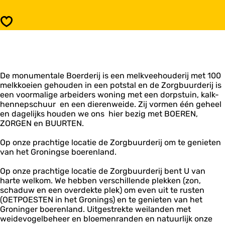
r
Z
g
o
Opslaan
b
r
u
g
u
b
r
u
d
u
e
De monumentale Boerderij is een melkveehouderij met 100
r
r
melkkoeien gehouden in een potstal en de Zorgbuurderij is
d
i
een voormalige arbeiders woning met een dorpstuin, kalk-
e
j
hennepschuur en een dierenweide. Zij vormen één geheel
r
d
en dagelijks houden we ons hier bezig met BOEREN,
i
e
ZORGEN en BUURTEN.
j
H
d
e
Op onze prachtige locatie de Zorgbuurderij om te genieten
e
e
van het Groningse boerenland.
H
m
e
e
Op onze prachtige locatie de Zorgbuurderij bent U van
e
n
harte welkom. We hebben verschillende plekken (zon,
m
schaduw en een overdekte plek) om even uit te rusten
e
(OETPOESTEN in het Gronings) en te genieten van het
n
Groninger boerenland. Uitgestrekte weilanden met
weidevogelbeheer en bloemenranden en natuurlijk onze