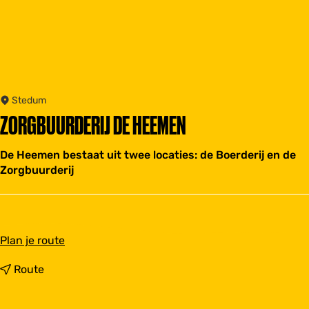
Stedum
ZORGBUURDERIJ DE HEEMEN
De Heemen bestaat uit twee locaties: de Boerderij en de
Zorgbuurderij
n
Plan je route
a
a
n
Route
r
a
Z
a
o
r