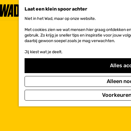
Laat een klein spoor achter
Niet in het Wad, maar op onze website.
G
a
Met cookies zien we wat mensen hier graag ontdekken en 
n
gebruik. Zo krijg je sneller tips en inspiratie voor jouw 
a
daarbij gewoon soepel zoals je mag verwachten.
a
r
Jij kiest wat je deelt.
d
e
h
Alles ac
o
m
e
Alleen no
p
a
Voorkeuren
g
e