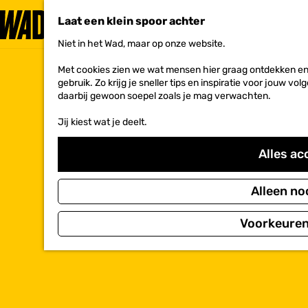
Laat een klein spoor achter
Niet in het Wad, maar op onze website.
G
a
Met cookies zien we wat mensen hier graag ontdekken en 
n
gebruik. Zo krijg je sneller tips en inspiratie voor jouw 
a
daarbij gewoon soepel zoals je mag verwachten.
a
r
Jij kiest wat je deelt.
d
e
h
Alles ac
o
m
e
Alleen no
p
a
Voorkeuren
g
e