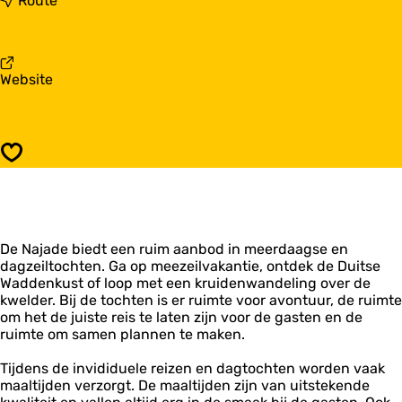
Route
r
a
D
a
e
r
N
D
v
Website
a
e
a
j
N
n
a
a
D
d
j
e
e
a
Opslaan
N
d
a
e
j
a
d
De Najade biedt een ruim aanbod in meerdaagse en
e
dagzeiltochten. Ga op meezeilvakantie, ontdek de Duitse
Waddenkust of loop met een kruidenwandeling over de
kwelder. Bij de tochten is er ruimte voor avontuur, de ruimte
om het de juiste reis te laten zijn voor de gasten en de
ruimte om samen plannen te maken.
Tijdens de invididuele reizen en dagtochten worden vaak
maaltijden verzorgt. De maaltijden zijn van uitstekende