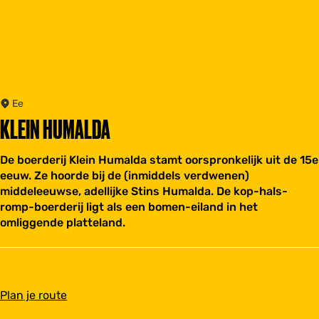
Ee
KLEIN HUMALDA
De boerderij Klein Humalda stamt oorspronkelijk uit de 15e
eeuw. Ze hoorde bij de (inmiddels verdwenen)
middeleeuwse, adellijke Stins Humalda. De kop-hals-
romp-boerderij ligt als een bomen-eiland in het
omliggende platteland.
n
Plan je route
a