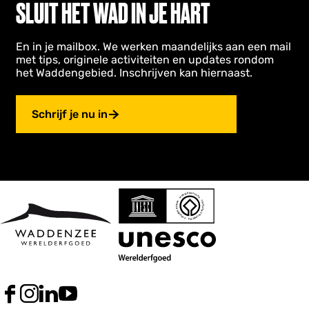
SLUIT HET WAD IN JE HART
En in je mailbox. We werken maandelijks aan een mail
met tips, originele activiteiten en updates rondom
het Waddengebied. Inschrijven kan hiernaast.
Schrijf je nu in
F
I
L
Y