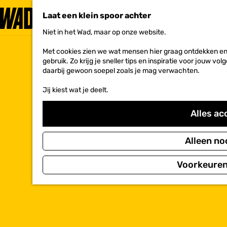
Laat een klein spoor achter
Niet in het Wad, maar op onze website.
G
a
Met cookies zien we wat mensen hier graag ontdekken en 
n
gebruik. Zo krijg je sneller tips en inspiratie voor jouw 
a
daarbij gewoon soepel zoals je mag verwachten.
a
r
Jij kiest wat je deelt.
d
e
h
Alles ac
o
m
e
Alleen no
p
a
Voorkeuren
g
e