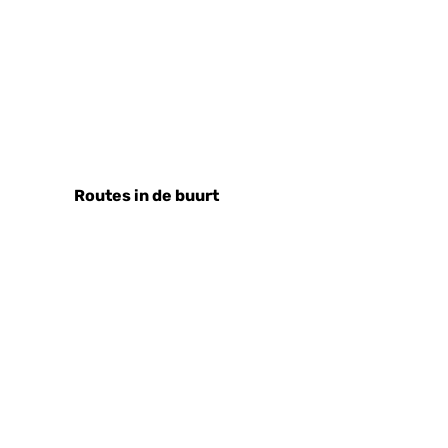
a
l
'
Routes in de buurt