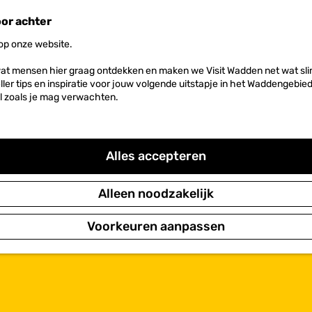
oor achter
 op onze website.
at mensen hier graag ontdekken en maken we Visit Wadden net wat slim
neller tips en inspiratie voor jouw volgende uitstapje in het Waddengebi
l zoals je mag verwachten.
VERHAAL'
Alles accepteren
jken, inclusief een dijkenmuseum met nieuwe verhaallijnen.
 oorspronkelijke uiterlijk; voor renovaties wordt nog fi
Alleen noodzakelijk
Voorkeuren aanpassen