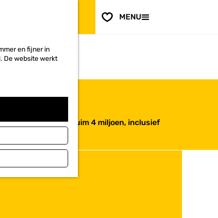
PLAN JE
BEZOEK
F
MENU
a
Voor ondernemers
v
o
mer en fijner in
r
ed. De website werkt
i
e
t
e
n
 Het project kost ruim 4 miljoen, inclusief