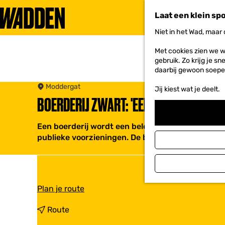
Laat een klein sp
Niet in het Wad, maar
G
a
Met cookies zien we w
n
gebruik. Zo krijg je s
a
daarbij gewoon soepe
a
r
Moddergat
Jij kiest wat je deelt.
d
BOERDERIJ ZWART: 'EEN DIJK VAN EEN 
e
h
o
Een boerderij wordt een belevingscentrum over di
m
publieke voorzieningen. De boerderij behoudt haar
e
p
a
g
e
n
Plan je route
a
a
n
Route
r
a