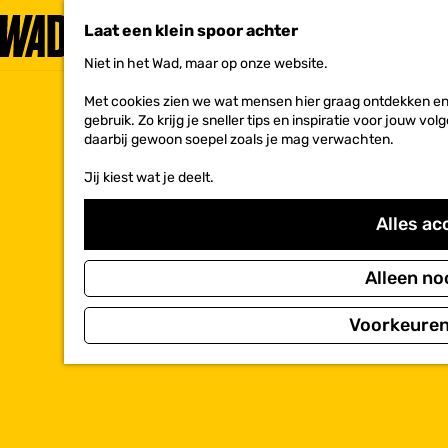
Laat een klein spoor achter
Niet in het Wad, maar op onze website.
G
a
Met cookies zien we wat mensen hier graag ontdekken en 
n
gebruik. Zo krijg je sneller tips en inspiratie voor jouw 
a
daarbij gewoon soepel zoals je mag verwachten.
a
r
Jij kiest wat je deelt.
d
e
h
Alles ac
o
m
e
Alleen no
p
a
Voorkeuren
g
e