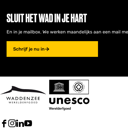
SLUIT HET WAD IN JE HART
En in je mailbox. We werken maandelijks aan een mail me
Schrijf je nu in
F
I
L
Y