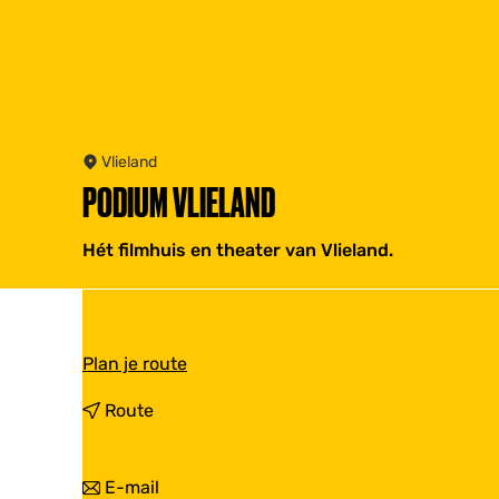
Vlieland
PODIUM VLIELAND
Hét filmhuis en theater van Vlieland.
n
Plan je route
a
a
n
Route
r
a
P
a
o
r
n
E-mail
d
P