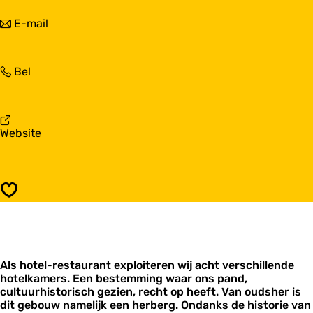
a
o
r
n
E-mail
t
H
a
e
o
a
l
t
r
I
e
H
Bel
H
t
l
o
o
P
I
t
t
o
t
e
e
s
P
l
l
t
v
Website
o
I
I
h
a
s
t
t
û
n
t
P
P
s
H
h
o
o
o
û
s
Opslaan
s
t
s
t
t
e
h
h
l
û
û
I
s
s
t
Als hotel-restaurant exploiteren wij acht verschillende
P
hotelkamers. Een bestemming waar ons pand,
o
cultuurhistorisch gezien, recht op heeft. Van oudsher is
s
dit gebouw namelijk een herberg. Ondanks de historie van
t