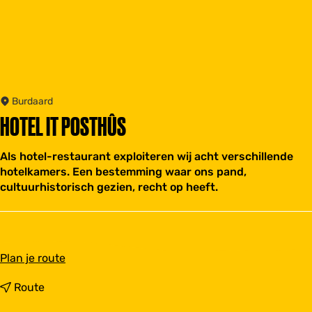
Burdaard
HOTEL IT POSTHÛS
Als hotel-restaurant exploiteren wij acht verschillende
hotelkamers. Een bestemming waar ons pand,
cultuurhistorisch gezien, recht op heeft.
n
Plan je route
a
a
n
Route
r
a
H