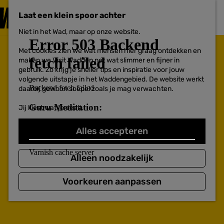
PLAN JE
BEZOEK
Laat een klein spoor achter
F
MENU
a
Niet in het Wad, maar op onze website.
Voor ondernemers
G
v
a
o
Met cookies zien we wat mensen hier graag ontdekken en
n
r
maken we Visit Wadden net wat slimmer en fijner in
a
i
gebruik. Zo krijg je sneller tips en inspiratie voor jouw
a
e
volgende uitstapje in het Waddengebied. De website werkt
r
t
daarbij gewoon soepel zoals je mag verwachten.
d
e
e
n
Jij kiest wat je deelt.
h
o
m
Alles accepteren
e
p
a
Alleen noodzakelijk
g
e
Voorkeuren aanpassen