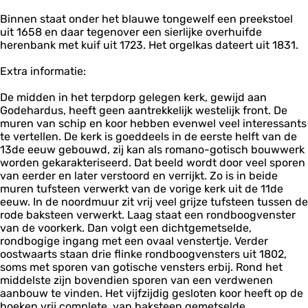
e
r
a
Binnen staat onder het blauwe tongewelf een preekstoel
r
u
r
uit 1658 en daar tegenover een sierlijke overhuifde
k
m
r
herenbank met kuif uit 1723. Het orgelkas dateert uit 1831.
M
u
a
m
Extra informatie:
r
r
De midden in het terpdorp gelegen kerk, gewijd aan
u
Godehardus, heeft geen aantrekkelijk westelijk front. De
m
muren van schip en koor hebben evenwel veel interessants
te vertellen. De kerk is goeddeels in de eerste helft van de
13de eeuw gebouwd, zij kan als romano-gotisch bouwwerk
worden gekarakteriseerd. Dat beeld wordt door veel sporen
van eerder en later verstoord en verrijkt. Zo is in beide
muren tufsteen verwerkt van de vorige kerk uit de 11de
eeuw. In de noordmuur zit vrij veel grijze tufsteen tussen de
rode baksteen verwerkt. Laag staat een rondboogvenster
van de voorkerk. Dan volgt een dichtgemetselde,
rondbogige ingang met een ovaal venstertje. Verder
oostwaarts staan drie flinke rondboogvensters uit 1802,
soms met sporen van gotische vensters erbij. Rond het
middelste zijn bovendien sporen van een verdwenen
aanbouw te vinden. Het vijfzijdig gesloten koor heeft op de
hoeken vrij complete, van baksteen gemetselde