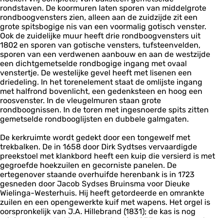
rondstaven. De koormuren laten sporen van middelgrote
rondboogvensters zien, alleen aan de zuidzijde zit een
grote spitsbogige nis van een voormalig gotisch venster.
Ook de zuidelijke muur heeft drie rondboogvensters uit
1802 en sporen van gotische vensters, tufsteenvelden,
sporen van een verdwenen aanbouw en aan de westzijde
een dichtgemetselde rondbogige ingang met ovaal
venstertje. De westelijke gevel heeft met lisenen een
driedeling. In het torenelement staat de omlijste ingang
met halfrond bovenlicht, een gedenksteen en hoog een
roosvenster. In de vleugelmuren staan grote
rondboognissen. In de toren met ingesnoerde spits zitten
gemetselde rondbooglijsten en dubbele galmgaten.
De kerkruimte wordt gedekt door een tongewelf met
trekbalken. De in 1658 door Dirk Sydtses vervaardigde
preekstoel met klankbord heeft een kuip die versierd is met
gegroefde hoekzuilen en gecorniste panelen. De
ertegenover staande overhuifde herenbank is in 1723
gesneden door Jacob Sydses Bruinsma voor Dieuke
Wielinga-Westerhuis. Hij heeft getordeerde en omrankte
zuilen en een opengewerkte kuif met wapens. Het orgel is
oorspronkelijk van J.A. Hillebrand (1831); de kas is nog