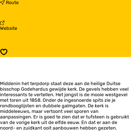
a
n
Route
r
a
S
a
i
r
n
S
v
Website
t
i
a
-
n
n
G
t
S
o
-
i
d
G
Opslaan
n
e
o
t
h
d
-
a
e
G
r
h
o
d
a
Middenin het terpdorp staat deze aan de heilige Duitse
d
u
r
bisschop Godehardus gewijde kerk. De gevels hebben veel
e
s
d
interessants te vertellen. Het jongst is de mooie westgevel
h
k
u
met toren uit 1858. Onder de ingesnoerde spits zie je
a
e
s
rondbooglijsten en dubbele galmgaten. De kerk is
r
r
k
middeleeuws, maar vertoont veel sporen van
d
k
e
aanpassingen. Er is goed te zien dat er tufsteen is gebruikt
u
M
r
van de vorige kerk uit de elfde eeuw. En dat er aan de
s
a
k
noord- en zuidkant ooit aanbouwen hebben gezeten.
k
r
M