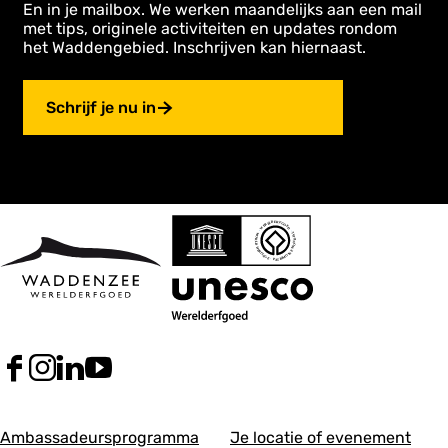
En in je mailbox. We werken maandelijks aan een mail
met tips, originele activiteiten en updates rondom
het Waddengebied. Inschrijven kan hiernaast.
Schrijf je nu in
F
I
L
Y
a
n
i
o
c
s
n
u
A
A
e
t
k
T
Ambassadeursprogramma
Je locatie of evenement