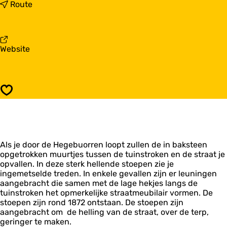
a
n
Route
r
a
V
a
o
r
o
V
v
Website
r
o
a
m
o
n
a
r
V
l
m
o
i
a
Opslaan
o
g
l
r
w
i
m
o
g
a
o
w
l
n
o
Als je door de Hegebuorren loopt zullen de in baksteen
i
h
o
opgetrokken muurtjes tussen de tuinstroken en de straat je
g
u
n
opvallen. In deze sterk hellende stoepen zie je
w
i
h
ingemetselde treden. In enkele gevallen zijn er leuningen
o
s
u
aangebracht die samen met de lage hekjes langs de
o
W
i
tuinstroken het opmerkelijke straatmeubilair vormen. De
n
a
s
stoepen zijn rond 1872 ontstaan. De stoepen zijn
h
l
W
aangebracht om de helling van de straat, over de terp,
u
i
a
geringer te maken.
i
n
l