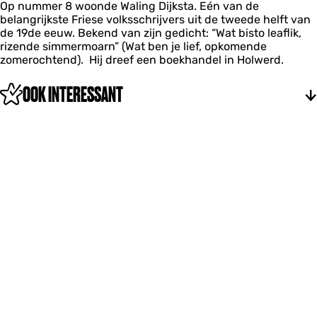
Op nummer 8 woonde Waling Dijksta. Eén van de
s
g
i
belangrijkste Friese volksschrijvers uit de tweede helft van
W
D
n
de 19de eeuw. Bekend van zijn gedicht: “Wat bisto leaflik,
a
i
g
rizende simmermoarn” (Wat ben je lief, opkomende
l
j
D
zomerochtend). Hij dreef een boekhandel in Holwerd.
i
k
i
n
s
j
g
t
OOK INTERESSANT
k
D
r
s
i
a
t
j
r
k
a
s
t
r
a