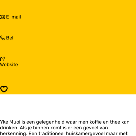
r
a
Y
a
k
r
n
E-mail
e
Y
a
M
k
a
u
e
r
o
M
Y
Bel
Y
i
u
k
k
o
e
e
i
M
M
u
u
v
Website
o
o
a
i
i
n
Y
k
Opslaan
e
M
u
o
i
Yke Muoi is een gelegenheid waar men koffie en thee kan
drinken. Als je binnen komt is er een gevoel van
herkenning. Een traditioneel huiskamergevoel maar met