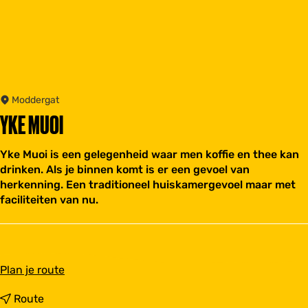
Moddergat
YKE MUOI
Yke Muoi is een gelegenheid waar men koffie en thee kan
drinken. Als je binnen komt is er een gevoel van
herkenning. Een traditioneel huiskamergevoel maar met
faciliteiten van nu.
n
Plan je route
a
a
n
Route