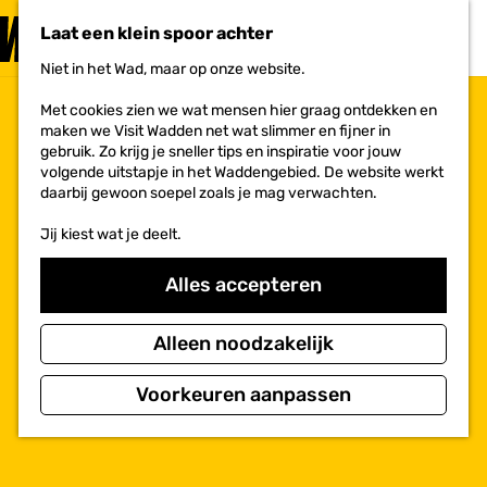
PLAN JE
BEZOEK
Laat een klein spoor achter
F
MENU
a
Niet in het Wad, maar op onze website.
Voor ondernemers
G
v
a
o
Met cookies zien we wat mensen hier graag ontdekken en
n
r
maken we Visit Wadden net wat slimmer en fijner in
a
i
gebruik. Zo krijg je sneller tips en inspiratie voor jouw
a
e
volgende uitstapje in het Waddengebied. De website werkt
r
t
daarbij gewoon soepel zoals je mag verwachten.
d
e
e
n
Jij kiest wat je deelt.
h
o
m
Alles accepteren
e
p
a
Alleen noodzakelijk
g
e
Voorkeuren aanpassen