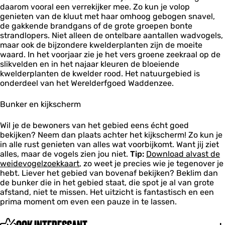
e
e
daarom vooral een verrekijker mee. Zo kun je volop
s
k
n
n
genieten van de kluut met haar omhoog gebogen snavel,
l
s
d
d
de gakkende brandgans of de grote groepen bonte
â
y
y
strandlopers. Niet alleen de ontelbare aantallen wadvogels,
n
k
k
maar ook de bijzondere kwelderplanten zijn de moeite
B
s
s
waard. In het voorjaar zie je het vers groene zeekraal op de
û
slikvelden en in het najaar kleuren de bloeiende
t
kwelderplanten de kwelder rood. Het natuurgebied is
e
onderdeel van het Werelderfgoed Waddenzee.
n
d
y
Bunker en kijkscherm
k
s
Wil je de bewoners van het gebied eens écht goed
bekijken? Neem dan plaats achter het kijkscherm! Zo kun je
in alle rust genieten van alles wat voorbijkomt. Want jij ziet
alles, maar de vogels zien jou niet.
Tip:
Download alvast de
weidevogelzoekkaart
, zo weet je precies wie je tegenover je
hebt. Liever het gebied van bovenaf bekijken? Beklim dan
de bunker die in het gebied staat, die spot je al van grote
afstand, niet te missen. Het uitzicht is fantastisch en een
prima moment om even een pauze in te lassen.