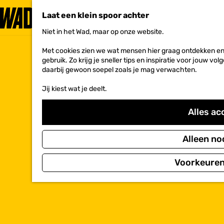
Laat een klein spoor achter
Niet in het Wad, maar op onze website.
G
a
Met cookies zien we wat mensen hier graag ontdekken en 
n
gebruik. Zo krijg je sneller tips en inspiratie voor jouw 
a
daarbij gewoon soepel zoals je mag verwachten.
a
r
Jij kiest wat je deelt.
d
e
h
Alles ac
o
m
e
Alleen no
p
a
Voorkeuren
g
e