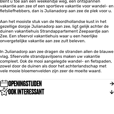
Z
Bent u toe aan een weekendje weg, een ontspannen
p
e
n
n
e
vakantie aan zee of een sportieve vakantie voor wandel- en
p
t
t
t
e
fietsliefhebbers, dan is Julianadorp aan zee de plek voor u.
a
Z
h
h
p
r
e
e
e
a
t
e
Aan het mooiste stuk van de Noordhollandse kust in het
t
t
a
e
p
gezellige dorpje Julianadorp aan zee, ligt gelijk achter de
Z
Z
r
m
a
duinen vakantiehuis Strandappartement Zeepaardje aan
e
e
d
e
a
Zee. Een sfeervol vakantiehuis waar u een heerlijke
e
e
j
n
r
onvergetelijke vakantie aan zee zult beleven.
p
p
e
t
d
a
a
a
h
j
a
In Julianadorp aan zee dragen de stranden allen de blauwe
a
a
e
e
r
vlag. Sfeervolle strandpaviljoens maken uw vakantie
r
n
t
a
d
compleet. Ook de mooi aangelegde wandel- en fietspaden,
d
Z
Z
a
j
zowel door de duinen als door het achterlandschap met
j
e
e
n
e
vele mooie bloemenvelden zijn zeer de moeite waard.
e
e
e
Z
a
a
p
e
a
OPENINGSTIJDEN
a
a
e
n
n
a
OOK INTERESSANT
Z
Z
r
e
e
d
e
e
j
e
a