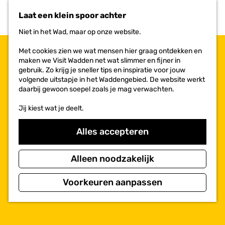
n
r
Laat een klein spoor achter
a
i
a
e
Niet in het Wad, maar op onze website.
r
t
d
e
Met cookies zien we wat mensen hier graag ontdekken en
e
n
maken we Visit Wadden net wat slimmer en fijner in
h
gebruik. Zo krijg je sneller tips en inspiratie voor jouw
o
volgende uitstapje in het Waddengebied. De website werkt
m
daarbij gewoon soepel zoals je mag verwachten.
e
p
Jij kiest wat je deelt.
a
g
Alles accepteren
e
Alleen noodzakelijk
Voorkeuren aanpassen