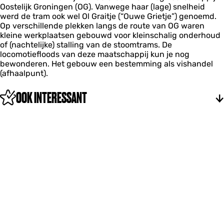
n
n
Oostelijk Groningen (OG). Vanwege haar (lage) snelheid
e
werd de tram ook wel Ol Graitje (“Ouwe Grietje”) genoemd.
r
Op verschillende plekken langs de route van OG waren
m
kleine werkplaatsen gebouwd voor kleinschalig onderhoud
u
of (nachtelijke) stalling van de stoomtrams. De
n
locomotiefloods van deze maatschappij kun je nog
t
bewonderen. Het gebouw een bestemming als vishandel
e
(afhaalpunt).
n
OOK INTERESSANT