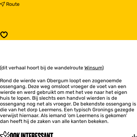
a
n
Route
r
a
O
a
s
r
s
O
e
s
Opslaan
n
s
g
e
a
n
n
g
g
a
r
(dit verhaal hoort bij de wandelroute
n
Winsum
)
o
g
n
r
Rond de wierde van Obergum loopt een zogenoemde
d
o
ossengang. Deze weg omsloot vroeger de voet van een
d
n
wierde en werd gebruikt om met het vee naar het eigen
e
d
huis te lopen. Bij slechts een handvol wierden is de
K
d
ossengang nog net als vroeger. De bekendste ossengang is
e
e
die van het dorp Leermens. Een typisch Gronings gezegde
r
K
verwijst hiernaar. Als iemand ‘om Leermens is gekomen’
k
e
dan heeft hij de zaken van alle kanten bekeken.
r
k
OOK INTERESSANT