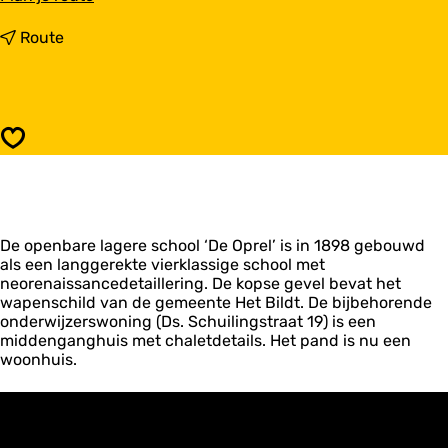
a
a
n
Route
r
a
V
a
o
r
o
V
r
o
Opslaan
m
o
a
r
l
m
i
a
g
l
e
De openbare lagere school ‘De Oprel’ is in 1898 gebouwd
i
o
als een langgerekte vierklassige school met
g
p
neorenaissancedetaillering. De kopse gevel bevat het
e
e
wapenschild van de gemeente Het Bildt. De bijbehorende
o
n
onderwijzerswoning (Ds. Schuilingstraat 19) is een
p
b
middenganghuis met chaletdetails. Het pand is nu een
e
a
woonhuis.
n
r
b
e
a
l
r
a
e