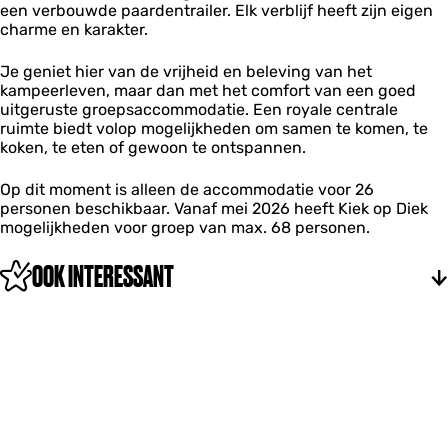
e
p
een verbouwde paardentrailer. Elk verblijf heeft zijn eigen
m
k
K
K
D
charme en karakter.
m
o
i
i
i
o
p
e
e
e
d
D
Je geniet hier van de vrijheid en beleving van het
k
k
k
a
i
kampeerleven, maar dan met het comfort van een goed
o
o
t
e
uitgeruste groepsaccommodatie. Een royale centrale
p
p
i
k
ruimte biedt volop mogelijkheden om samen te komen, te
D
D
e
koken, te eten of gewoon te ontspannen.
i
i
K
e
e
i
k
Op dit moment is alleen de accommodatie voor 26
k
e
personen beschikbaar. Vanaf mei 2026 heeft Kiek op Diek
k
mogelijkheden voor groep van max. 68 personen.
o
p
OOK INTERESSANT
D
i
e
k