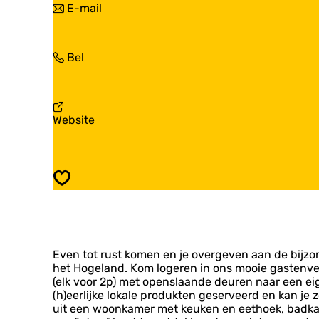
n
E-mail
s
G
a
t
a
a
e
s
r
n
t
G
Bel
G
v
e
a
a
e
n
s
s
r
v
t
t
b
e
e
e
l
v
Website
r
n
n
i
a
b
v
v
j
n
l
e
e
f
G
i
r
r
L
a
j
b
Opslaan
b
a
s
f
l
l
n
t
L
i
i
d
e
a
j
j
g
n
n
f
f
o
v
d
L
L
e
Even tot rust komen en je overgeven aan de bijzon
e
g
a
a
d
het Hogeland. Kom logeren in ons mooie gastenver
r
o
n
n
W
(elk voor 2p) met openslaande deuren naar een ei
b
e
d
d
i
(h)eerlijke lokale produkten geserveerd en kan je 
l
d
g
g
l
uit een woonkamer met keuken en eethoek, badkam
i
W
o
o