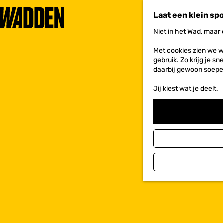
Laat een klein sp
Niet in het Wad, maar
G
a
Met cookies zien we w
n
gebruik. Zo krijg je s
a
daarbij gewoon soepe
a
r
Jij kiest wat je deelt.
d
e
h
o
m
e
p
a
g
e