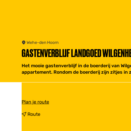
Wehe-den Hoorn
GASTENVERBLIJF LANDGOED WILGENH
Het mooie gastenverblijf in de boerderij van W
appartement. Rondom de boerderij zijn zitjes in 
n
Plan je route
a
a
n
Route
r
a
G
a
a
r