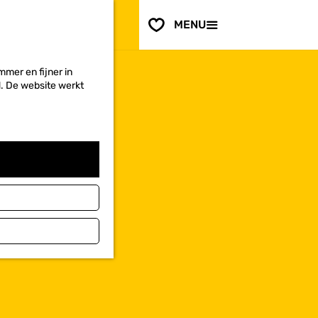
PLAN JE
BEZOEK
F
MENU
a
Voor ondernemers
v
o
mer en fijner in
r
ed. De website werkt
i
e
t
e
n