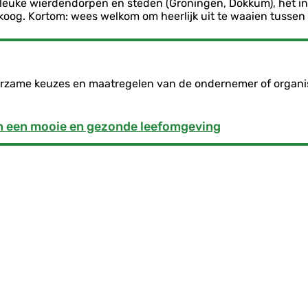
 de leuke wierdendorpen en steden (Groningen, Dokkum), he
g. Kortom: wees welkom om heerlijk uit te waaien tussen
duurzame keuzes en maatregelen van de ondernemer of organi
an een mooie en gezonde leefomgeving