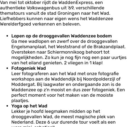
Van mei tot oktober rijdt de WaddenExpress, een
d
authentieke Volkswagenbus uit '69, verschillende
d
thematours vanuit de stad Groningen naar het Wad.
e
Liefhebbers kunnen naar eigen wens het Waddenzee
n
Werelderfgoed verkennen en beleven.
Lopen op de drooggevallen Waddenzee bodem
Ga mee wadlopen en zwerf over de drooggevallen
Engelsmanplaat, het Weststrand of de Brakzandplaat.
Oversteken naar Schiermonnikoog behoort tot
mogelijkheden. Zo kun je nog fijn nog een paar uurtjes
van het eiland genieten. 2 vliegen in 1 klap!
Fotogeniek Wad
Leer fotograferen aan het Wad met onze fotografie
workshops aan de Waddendijk bij Noordpolderzijl of
Moddergat. Bij laagwater en ondergaande zon is de
Waddenzee op z'n mooist en dus zeer fotogeniek. Een
perfect moment voor het maken van de mooiste
plaatjes.
Yoga op het Wad
Lekker je hoofd leegmaken midden op het
drooggevallen Wad, de meest magische plek van
Nederland. Deze 6 uur durende tour voelt als een