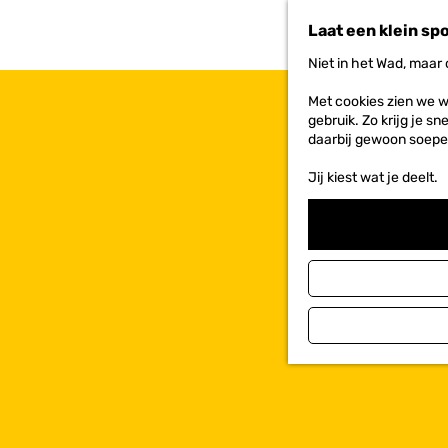
n
Laat een klein sp
a
a
Niet in het Wad, maar
r
d
Met cookies zien we w
e
gebruik. Zo krijg je s
h
daarbij gewoon soepe
o
m
Jij kiest wat je deelt.
e
p
a
g
e