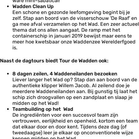
ware mini-sabatical!
Wadden Clean Up
Een schone en gezonde leefomgeving begint bij je
zelf. Stap aan boord van de visserschouw 'De Raaf' en
ga mee afval verzamelen op het Wad. Een zeer actueel
thema dat ons allen aangaat. De ramp met het
containerschip in januari 2019 bewijst maar eens te
meer hoe kwetsbaar onze Waddenzee Werelderfgoed
is.
Naast de dagtours biedt Tour de Wadden ook:
8 dagen zeilen, 4 Waddeneilanden bezoeken
Liever langer het Wad op? Stap dan aan boord van de
authentieke klipper Willem Jacob. Al zeilend doe je
meerdere Waddeneilanden aan. Bij gunstig tij laat het
schip zich droogvallen op een zandplaat en slaap je
midden op het Wad!
Teambuilding op het Wad
De ingrediënten voor een succesvol team zijn
vertrouwen, eerlijkheid en openheid, kortom een team
dat elkaar door en door kent. Tijdens deze dag (of
tweedaagse) leer je elkaar op onconventionele wijze
kennen midden op het Wad.