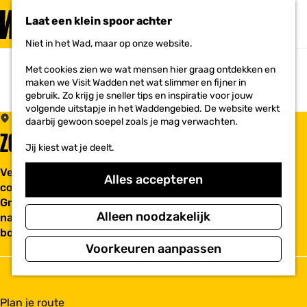
PLAN JE
BEZOEK
Laat een klein spoor achter
F
MENU
a
Niet in het Wad, maar op onze website.
Voor ondernemers
G
v
a
o
Met cookies zien we wat mensen hier graag ontdekken en
n
r
maken we Visit Wadden net wat slimmer en fijner in
a
i
gebruik. Zo krijg je sneller tips en inspiratie voor jouw
a
e
volgende uitstapje in het Waddengebied. De website werkt
r
t
Westerlee
daarbij gewoon soepel zoals je mag verwachten.
d
e
ZONNELEEN
e
n
Jij kiest wat je deelt.
h
o
Verrassend gerenoveerde tuin. De tuin ademt een
m
Alles accepteren
cottage-sfeer met Engelse landschappelijke invloeden.
e
p
Grote vijver, meanderend gazon met diverse zorgvuldig,
a
Alleen noodzakelijk
natuurlijk samengestelde borders. Heel bijzonder is de
g
boomgaard met diverse soorten ouderwe...
e
Voorkeuren aanpassen
n
Plan je route