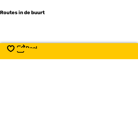
Routes in de buurt
Deel
Opslaan