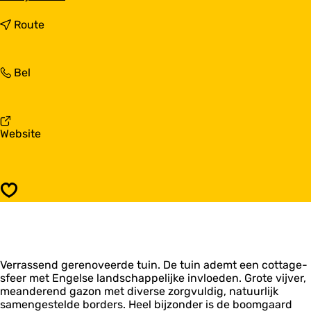
a
a
n
Route
r
a
Z
a
o
r
Z
Bel
n
Z
o
n
o
n
e
n
n
l
n
e
e
e
v
Website
l
e
l
a
e
n
e
n
e
e
Z
n
n
o
Opslaan
n
n
e
l
e
Verrassend gerenoveerde tuin. De tuin ademt een cottage-
e
sfeer met Engelse landschappelijke invloeden. Grote vijver,
n
meanderend gazon met diverse zorgvuldig, natuurlijk
samengestelde borders. Heel bijzonder is de boomgaard