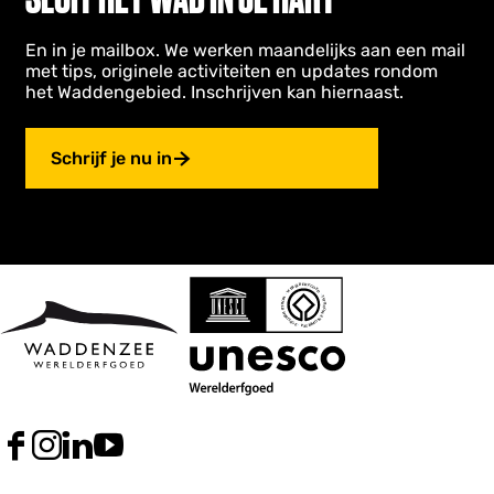
En in je mailbox. We werken maandelijks aan een mail
met tips, originele activiteiten en updates rondom
het Waddengebied. Inschrijven kan hiernaast.
Schrijf je nu in
F
I
L
Y
a
n
i
o