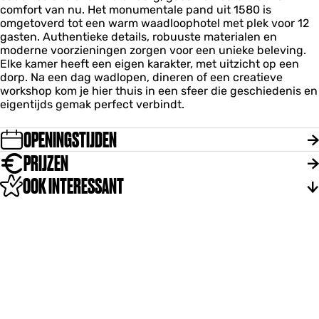
-
-
r
comfort van nu. Het monumentale pand uit 1580 is
n
&
B
B
e
omgetoverd tot een warm waadloophotel met plek voor 12
M
B
e
e
a
gasten. Authentieke details, robuuste materialen en
a
r
d
d
k
moderne voorzieningen zorgen voor een unieke beleving.
r
e
&
&
f
Elke kamer heeft een eigen karakter, met uitzicht op een
i
a
B
B
a
dorp. Na een dag wadlopen, dineren of een creatieve
j
k
r
r
s
workshop kom je hier thuis in een sfeer die geschiedenis en
n
f
e
e
t
eigentijds gemak perfect verbindt.
-
a
a
a
B
s
k
k
e
t
OPENINGSTIJDEN
f
f
d
a
a
PRIJZEN
&
s
s
B
t
OOK INTERESSANT
t
r
e
a
k
f
a
s
t