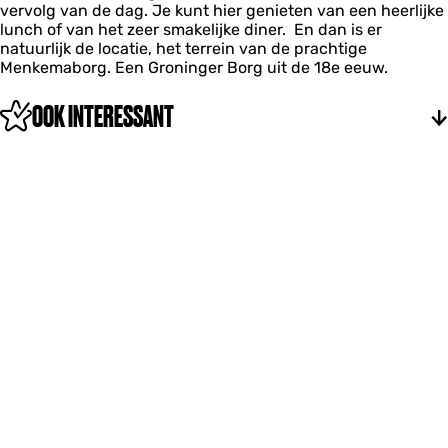
a
vervolg van de dag. Je kunt hier genieten van een heerlijke
s
g
b
b
lunch of van het zeer smakelijke diner. En dan is er
M
o
o
natuurlijk de locatie, het terrein van de prachtige
e
r
r
Menkemaborg. Een Groninger Borg uit de 18e eeuw.
n
g
g
k
e
OOK INTERESSANT
m
a
b
o
r
g