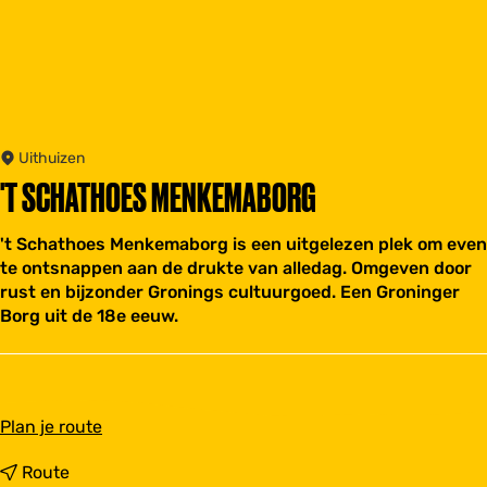
Uithuizen
'T SCHATHOES MENKEMABORG
't Schathoes Menkemaborg is een uitgelezen plek om even
te ontsnappen aan de drukte van alledag. Omgeven door
rust en bijzonder Gronings cultuurgoed. Een Groninger
Borg uit de 18e eeuw.
n
Plan je route
a
a
n
Route