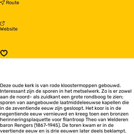
a
n
Route
r
a
M
a
a
r
r
M
v
Website
i
a
a
a
r
n
k
i
M
e
a
a
r
k
Opslaan
r
k
e
i
O
r
a
e
k
k
n
O
e
t
e
Deze oude kerk is van rode kloostermoppen gebouwd.
r
s
n
Interessant zijn de sporen in het metselwerk. Zo is er zowel
k
j
t
aan de noord- als zuidkant een grote rondboog te zien;
O
e
s
sporen van aangebouwde laatmiddeleeuwse kapellen die
e
r
j
in de zeventiende eeuw zijn gesloopt. Het koor is in de
n
k
e
negentiende eeuw vernieuwd en kreeg toen een bronzen
t
r
herinneringsplaquette voor filantroop Theo van Welderen
s
k
baron Rengers (1867-1945). De toren kwam er in de
j
veertiende eeuw en is drie eeuwen later deels beklampt.
e