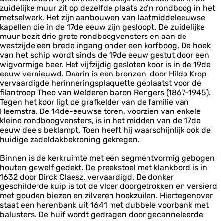
zuidelijke muur zit op dezelfde plaats zo’n rondboog in het
metselwerk. Het zijn aanbouwen van laatmiddeleeuwse
kapellen die in de 17de eeuw zijn gesloopt. De zuidelijke
muur bezit drie grote rondboogvensters en aan de
westzijde een brede ingang onder een korfboog. De hoek
van het schip wordt sinds de 19de eeuw gestut door een
wigvormige beer. Het vijfzijdig gesloten koor is in de 19de
eeuw vernieuwd. Daarin is een bronzen, door Hildo Krop
vervaardigde herinneringsplaquette geplaatst voor de
filantroop Theo van Welderen baron Rengers (1867-1945).
Tegen het koor ligt de grafkelder van de familie van
Heemstra. De 14de-eeuwse toren, voorzien van enkele
kleine rondboogvensters, is in het midden van de 17de
eeuw deels beklampt. Toen heeft hij waarschijnlijk ook de
huidige zadeldakbekroning gekregen.
Binnen is de kerkruimte met een segmentvormig gebogen
houten gewelf gedekt. De preekstoel met klankbord is in
1632 door Dirck Claesz. vervaardigd. De donker
geschilderde kuip is tot de vloer doorgetrokken en versierd
met gouden biezen en zilveren hoekzuilen. Hiertegenover
staat een herenbank uit 1641 met dubbele voorbank met
balusters. De huif wordt gedragen door gecanneleerde