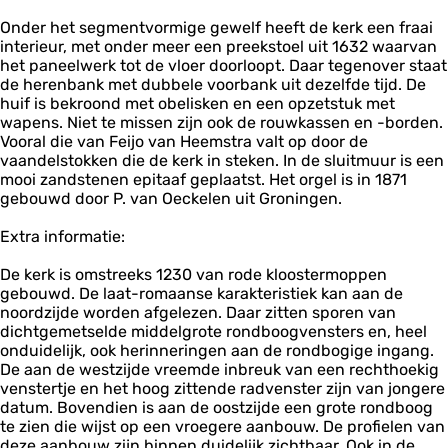
r
Onder het segmentvormige gewelf heeft de kerk een fraai
k
interieur, met onder meer een preekstoel uit 1632 waarvan
het paneelwerk tot de vloer doorloopt. Daar tegenover staat
de herenbank met dubbele voorbank uit dezelfde tijd. De
huif is bekroond met obelisken en een opzetstuk met
wapens. Niet te missen zijn ook de rouwkassen en -borden.
Vooral die van Feijo van Heemstra valt op door de
vaandelstokken die de kerk in steken. In de sluitmuur is een
mooi zandstenen epitaaf geplaatst. Het orgel is in 1871
gebouwd door P. van Oeckelen uit Groningen.
Extra informatie:
De kerk is omstreeks 1230 van rode kloostermoppen
gebouwd. De laat-romaanse karakteristiek kan aan de
noordzijde worden afgelezen. Daar zitten sporen van
dichtgemetselde middelgrote rondboogvensters en, heel
onduidelijk, ook herinneringen aan de rondbogige ingang.
De aan de westzijde vreemde inbreuk van een rechthoekig
venstertje en het hoog zittende radvenster zijn van jongere
datum. Bovendien is aan de oostzijde een grote rondboog
te zien die wijst op een vroegere aanbouw. De profielen van
deze aanbouw zijn binnen duidelijk zichtbaar. Ook in de