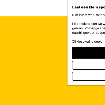
n
Laat een klein sp
a
a
Niet in het Wad, maar
r
d
Met cookies zien we w
e
gebruik. Zo krijg je s
h
daarbij gewoon soepe
o
m
Jij kiest wat je deelt.
e
p
a
g
e