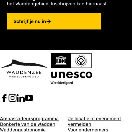
het Waddengebied. Inschrijven kan hiernaast.
Schrijf je nu in
F
I
L
Y
a
n
i
o
c
s
n
u
A
A
e
t
k
T
Ambassadeursprogramma
Je locatie of evenement
b
a
e
u
Donkerte van de Wadden
vermelden
l
l
o
g
d
b
Waddengastronomie
Voor ondernemers