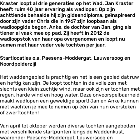
Kraster loopt al drie generaties op het Wad. Jan Kraster
r
heeft ruim 40 jaar ervaring als wadloper. Op zijn
achttiende behaalde hij zijn gidsendiploma, geïnspireerd
door zijn vader Chris die in 1967 zijn loopbaan als
wadloopgids begon. Anke, de dochter van Jan, ging als
tiener al vaak mee op pad. Zij heeft in 2012 de
wadloopstok van haar opa overgenomen en loopt nu
samen met haar vader vele tochten per jaar.
Startlocaties o.a. Paesens-Moddergat, Lauwersoog en
Noordpolderzijl
Het waddengebied is prachtig en het is een gebied dat ruw
en heftig kan zijn. Je loopt tochten in de volle zon met
slechts een klein zuchtje wind, maar ook zijn er tochten met
regen, harde wind en hoog water. Deze onvoorspelbaarheid
maakt wadlopen een geweldige sport! Jan en Anke kunnen
niet wachten je mee te nemen op één van hun oversteken
of zwerftochten!
Van april tot oktober worden diverse tochten aangeboden
met verschillende startpunten langs de Waddenkust,
waaronder Paesens-Moddergat, Lauwersoog en