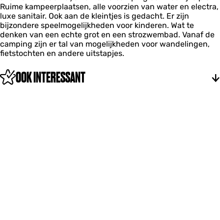
r
r
r
Ruime kampeerplaatsen, alle voorzien van water en electra,
i
p
k
k
e
luxe sanitair. Ook aan de kleintjes is gedacht. Er zijn
j
e
a
a
n
bijzondere speelmogelijkheden voor kinderen. Wat te
z
r
m
m
denken van een echte grot en een strozwembad. Vanaf de
o
e
p
p
camping zijn er tal van mogelijkheden voor wandelingen,
n
n
e
e
fietstochten en andere uitstapjes.
d
r
r
e
e
e
r
OOK INTERESSANT
n
n
k
a
m
p
e
r
e
n