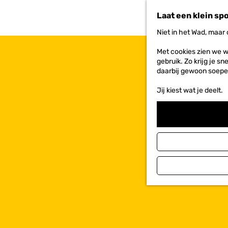
n
Laat een klein sp
a
a
Niet in het Wad, maar
r
d
Met cookies zien we w
e
gebruik. Zo krijg je s
h
daarbij gewoon soepe
o
m
Jij kiest wat je deelt.
e
p
a
g
e