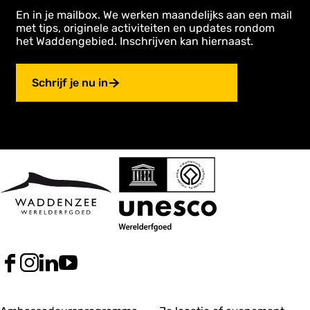
En in je mailbox. We werken maandelijks aan een mail
met tips, originele activiteiten en updates rondom
het Waddengebied. Inschrijven kan hiernaast.
Schrijf je nu in
F
I
L
Y
a
n
i
o
c
s
n
u
e
t
k
T