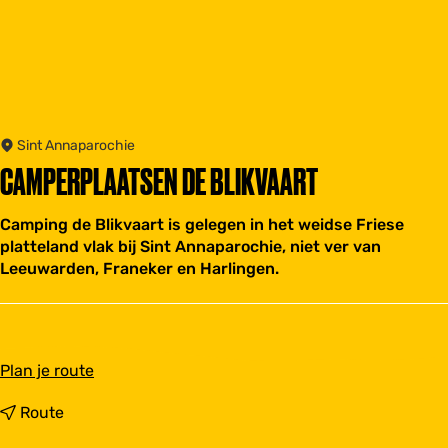
Sint Annaparochie
CAMPERPLAATSEN DE BLIKVAART
Camping de Blikvaart is gelegen in het weidse Friese
platteland vlak bij Sint Annaparochie, niet ver van
Leeuwarden, Franeker en Harlingen.
n
Plan je route
a
a
n
Route
r
a
C