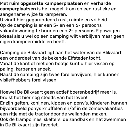
i
t
s
a
Met
ruim opgezette kampeerplaatsen
en
verharde
k
k
e
r
camperplaatsen
is het mogelijk om op een rustieke en
v
v
n
t
aangename wijze te kamperen.
a
a
d
U vindt hier gegarandeerd rust, ruimte en vrijheid.
a
a
e
Op de camping is er een 5- en een 6- persoons
r
r
B
vakantiewoning te huur en een 2- persoons Pipowagen.
t
t
l
Ideaal als u wel op een camping wilt verblijven maar geen
i
eigen kampeermiddelen heeft.
k
v
Camping de Blikvaart ligt aan het water van de Blikvaart,
a
een onderdeel van de bekende Elfstedentocht.
a
Vanaf de kant of met een bootje kunt u hier vissen op
r
paling, karper en snoek.
t
Naast de camping zijn twee forellenvijvers, hier kunnen
visliefhebbers forel vissen.
Hoewel De Blikvaart geen actief boerenbedrijf meer is,
bruist het hier nog steeds van het leven!
Er zijn geiten, konijnen, kippen en pony’s. Kinderen kunnen
bijvoorbeeld ponys knuffelen en/of in de zomervakanties
een ritje met de tractor door de weilanden maken.
Ook de trampolines, skelters, de zandbak en het zwemmen
in De Blikvaart zijn favoriet.