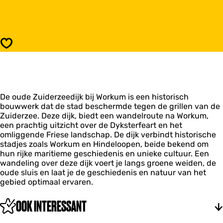
r
a
D
a
e
r
o
D
u
e
Opslaan
d
o
e
u
Z
d
u
e
i
Z
d
De oude Zuiderzeedijk bij Workum is een historisch
u
e
bouwwerk dat de stad beschermde tegen de grillen van de
i
r
Zuiderzee. Deze dijk, biedt een wandelroute na Workum,
d
z
een prachtig uitzicht over de Dyksterfeart en het
e
e
omliggende Friese landschap. De dijk verbindt historische
r
e
stadjes zoals Workum en Hindeloopen, beide bekend om
z
d
hun rijke maritieme geschiedenis en unieke cultuur. Een
e
i
wandeling over deze dijk voert je langs groene weiden, de
e
j
oude sluis en laat je de geschiedenis en natuur van het
d
k
gebied optimaal ervaren.​
i
j
k
OOK INTERESSANT