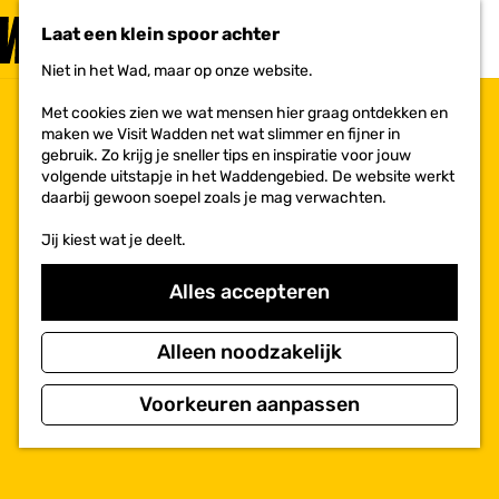
PLAN JE
BEZOEK
Laat een klein spoor achter
F
MENU
a
Niet in het Wad, maar op onze website.
Voor ondernemers
G
v
a
o
Met cookies zien we wat mensen hier graag ontdekken en
n
r
maken we Visit Wadden net wat slimmer en fijner in
a
i
gebruik. Zo krijg je sneller tips en inspiratie voor jouw
a
e
volgende uitstapje in het Waddengebied. De website werkt
r
t
daarbij gewoon soepel zoals je mag verwachten.
d
e
e
n
Jij kiest wat je deelt.
h
o
m
Alles accepteren
e
p
a
Alleen noodzakelijk
g
e
Voorkeuren aanpassen