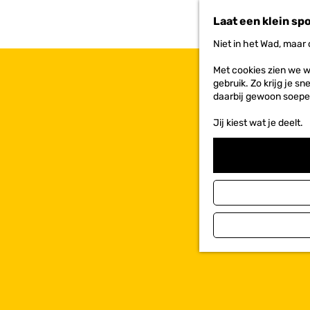
n
Laat een klein sp
a
a
Niet in het Wad, maar
r
d
Met cookies zien we w
e
gebruik. Zo krijg je s
h
daarbij gewoon soepe
o
m
Jij kiest wat je deelt.
e
p
a
g
e