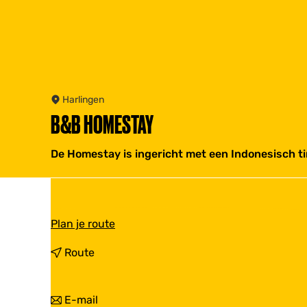
Harlingen
B&B HOMESTAY
De Homestay is ingericht met een Indonesisch ti
n
Plan je route
a
a
n
Route
r
a
B
a
&
r
n
E-mail
B
B