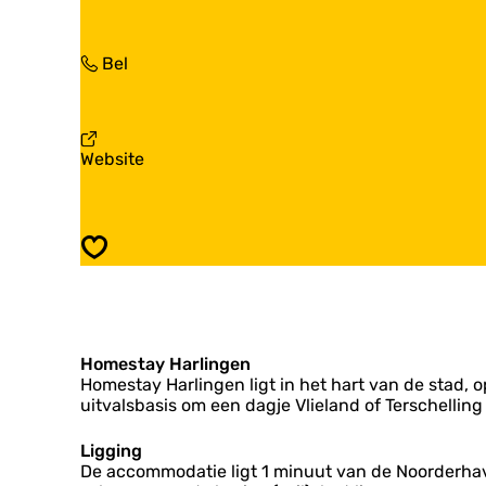
a
H
&
a
o
B
r
m
H
B
Bel
B
e
o
&
&
s
m
B
B
t
e
H
H
a
s
o
o
y
v
Website
t
m
m
a
a
e
e
n
y
s
s
B
t
t
&
a
Opslaan
a
B
y
y
H
o
m
e
Homestay Harlingen
s
Homestay Harlingen ligt in het hart van de stad,
t
uitvalsbasis om een dagje Vlieland of Terschelling
a
y
Ligging
De accommodatie ligt 1 minuut van de Noorderhave