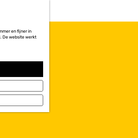
r
i
e
t
e
mer en fijner in
n
ed. De website werkt