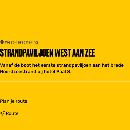
West-Terschelling
STRANDPAVILJOEN WEST AAN ZEE
Vanaf de boot het eerste strandpaviljoen aan het brede
Noordzeestrand bij hotel Paal 8.
n
Plan je route
a
a
n
Route
r
a
S
a
t
r