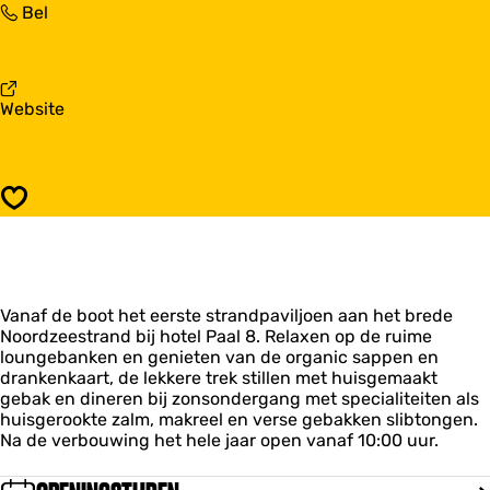
S
Bel
r
S
t
a
t
r
n
r
a
d
a
n
p
n
v
Website
d
a
d
a
p
v
p
n
a
i
a
S
v
l
v
t
i
j
Opslaan
i
r
l
o
l
a
j
e
j
n
o
n
o
d
e
W
e
p
n
e
n
Vanaf de boot het eerste strandpaviljoen aan het brede
a
W
s
W
Noordzeestrand bij hotel Paal 8. Relaxen op de ruime
v
e
t
e
loungebanken en genieten van de organic sappen en
i
s
a
s
drankenkaart, de lekkere trek stillen met huisgemaakt
l
t
a
t
gebak en dineren bij zonsondergang met specialiteiten als
j
a
n
a
huisgerookte zalm, makreel en verse gebakken slibtongen.
o
a
Z
a
Na de verbouwing het hele jaar open vanaf 10:00 uur.
e
n
e
n
n
Z
e
Z
W
e