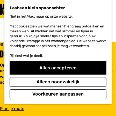
PLAN JE
BEZOEK
Laat een klein spoor achter
F
MENU
a
Niet in het Wad, maar op onze website.
Voor ondernemers
G
v
a
o
Met cookies zien we wat mensen hier graag ontdekken en
n
r
maken we Visit Wadden net wat slimmer en fijner in
a
i
gebruik. Zo krijg je sneller tips en inspiratie voor jouw
a
e
volgende uitstapje in het Waddengebied. De website werkt
r
t
Winsum
daarbij gewoon soepel zoals je mag verwachten.
d
e
DORPSPLEIN MET HISTORISCHE PANDEN
e
n
Jij kiest wat je deelt.
h
o
Op het dorpsplein word je omringd door oude
m
Alles accepteren
architectuur. Zoals het opschrift op de gevel al verraadt,
e
p
was de huidige bibliotheek vroeger een openbare lagere
a
Alleen noodzakelijk
school.
g
e
Voorkeuren aanpassen
n
Plan je route
a