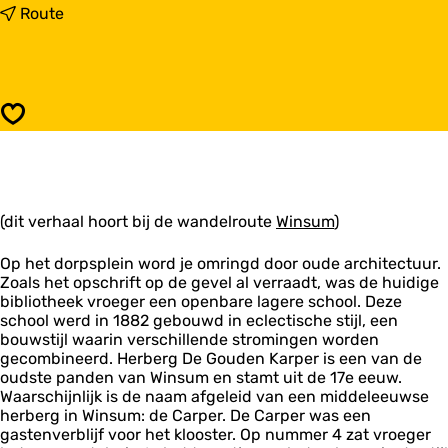
a
n
Route
r
a
D
a
O
r
R
D
P
O
Opslaan
S
R
P
P
L
S
E
P
I
L
N
(dit verhaal hoort bij de wandelroute
E
Winsum
)
M
I
E
N
Op het dorpsplein word je omringd door oude architectuur.
T
M
Zoals het opschrift op de gevel al verraadt, was de huidige
H
E
bibliotheek vroeger een openbare lagere school. Deze
I
T
school werd in 1882 gebouwd in eclectische stijl, een
S
H
bouwstijl waarin verschillende stromingen worden
T
I
gecombineerd. Herberg De Gouden Karper is een van de
O
S
oudste panden van Winsum en stamt uit de 17e eeuw.
R
T
Waarschijnlijk is de naam afgeleid van een middeleeuwse
I
O
herberg in Winsum: de Carper. De Carper was een
S
R
gastenverblijf voor het klooster. Op nummer 4 zat vroeger
C