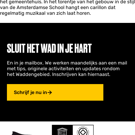
I
het gemeentehuis. In het torentje van het gebouw in de stijl
H
S
van de Amsterdamse School hangt een carillon dat
E
C
regelmatig muzikaal van zich laat horen.
P
H
A
E
N
P
D
A
E
N
SLUIT HET WAD IN JE HART
N
D
E
N
En in je mailbox. We werken maandelijks aan een mail
met tips, originele activiteiten en updates rondom
het Waddengebied. Inschrijven kan hiernaast.
Schrijf je nu in