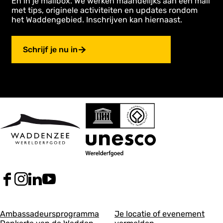
En in je mailbox. We werken maandelijks aan een mail
met tips, originele activiteiten en updates rondom
het Waddengebied. Inschrijven kan hiernaast.
Schrijf je nu in
F
I
L
Y
a
n
i
o
c
s
n
u
A
A
e
t
k
T
Ambassadeursprogramma
Je locatie of evenement
b
a
e
u