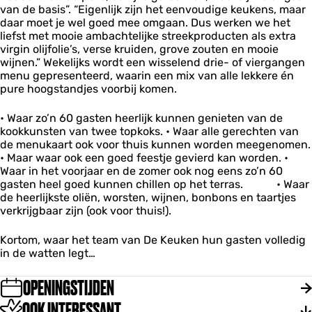
n
n
van de basis”. “Eigenlijk zijn het eenvoudige keukens, maar
D
daar moet je wel goed mee omgaan. Dus werken we het
e
liefst met mooie ambachtelijke streekproducten als extra
K
virgin olijfolie’s, verse kruiden, grove zouten en mooie
e
wijnen.” Wekelijks wordt een wisselend drie- of viergangen
u
menu gepresenteerd, waarin een mix van alle lekkere én
k
pure hoogstandjes voorbij komen.
e
n
• Waar zo’n 60 gasten heerlijk kunnen genieten van de
kookkunsten van twee topkoks. • Waar alle gerechten van
de menukaart ook voor thuis kunnen worden meegenomen.
• Maar waar ook een goed feestje gevierd kan worden. •
Waar in het voorjaar en de zomer ook nog eens zo’n 60
gasten heel goed kunnen chillen op het terras. • Waar
de heerlijkste oliën, worsten, wijnen, bonbons en taartjes
verkrijgbaar zijn (ook voor thuis!).
Kortom, waar het team van De Keuken hun gasten volledig
in de watten legt…
OPENINGSTIJDEN
OOK INTERESSANT