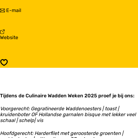
a
i
r
n
E-mail
s
B
a
t
i
a
r
s
r
o
t
B
E
r
v
Website
i
i
o
a
s
s
E
n
t
s
i
B
r
e
s
i
o
h
Opslaan
s
s
E
o
e
t
i
f
h
r
s
o
o
s
f
E
e
Tijdens de Culinaire Wadden Weken 2025 proef je bij ons:
i
h
s
o
s
Voorgerecht: Gegratineerde Waddenoesters | toast |
f
e
kruidenboter OF Hollandse garnalen bisque met lekker veel
h
schaal | schelp| vis
o
f
Hoofdgerecht: Harderfilet met geroosterde groenten |