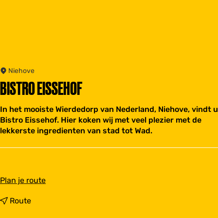
Niehove
BISTRO EISSEHOF
In het mooiste Wierdedorp van Nederland, Niehove, vindt u
Bistro Eissehof. Hier koken wij met veel plezier met de
lekkerste ingredienten van stad tot Wad.
n
Plan je route
a
a
n
Route
r
a
B