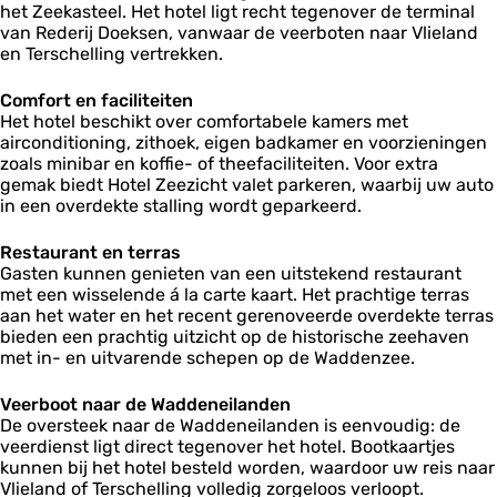
n
i
het Zeekasteel. Het hotel ligt recht tegenover de terminal
e
e
t
t
c
van Rederij Doeksen, vanwaar de veerboten naar Vlieland
s
z
Z
Z
h
en Terschelling vertrekken.
t
i
e
e
t
a
c
e
e
u
h
Comfort en faciliteiten
z
z
r
t
Het hotel beschikt over comfortabele kamers met
i
i
a
airconditioning, zithoek, eigen badkamer en voorzieningen
c
c
n
zoals minibar en koffie- of theefaciliteiten. Voor extra
h
h
t
gemak biedt Hotel Zeezicht valet parkeren, waarbij uw auto
t
t
Z
in een overdekte stalling wordt geparkeerd.
e
e
Restaurant en terras
z
Gasten kunnen genieten van een uitstekend restaurant
i
met een wisselende á la carte kaart. Het prachtige terras
c
aan het water en het recent gerenoveerde overdekte terras
h
bieden een prachtig uitzicht op de historische zeehaven
t
met in- en uitvarende schepen op de Waddenzee.
Veerboot naar de Waddeneilanden
De oversteek naar de Waddeneilanden is eenvoudig: de
veerdienst ligt direct tegenover het hotel. Bootkaartjes
kunnen bij het hotel besteld worden, waardoor uw reis naar
Vlieland of Terschelling volledig zorgeloos verloopt.