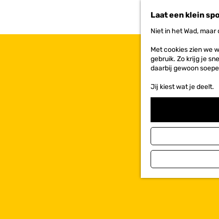
n
Laat een klein sp
a
a
Niet in het Wad, maar
r
d
Met cookies zien we w
e
gebruik. Zo krijg je s
h
daarbij gewoon soepe
o
m
Jij kiest wat je deelt.
e
p
a
g
e