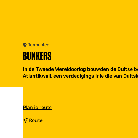
Termunten
BUNKERS
In de Tweede Wereldoorlog bouwden de Duitse be
Atlantikwall, een verdedigingslinie die van Duit
n
Plan je route
a
a
n
Route
r
a
B
a
u
r