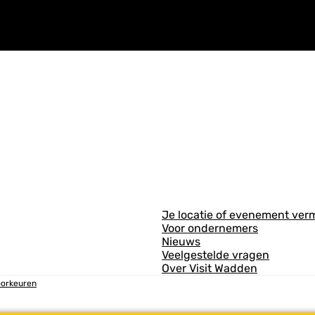
A
Je locatie of evenement ver
Voor ondernemers
l
Nieuws
g
Veelgestelde vragen
Over Visit Wadden
e
oorkeuren
m