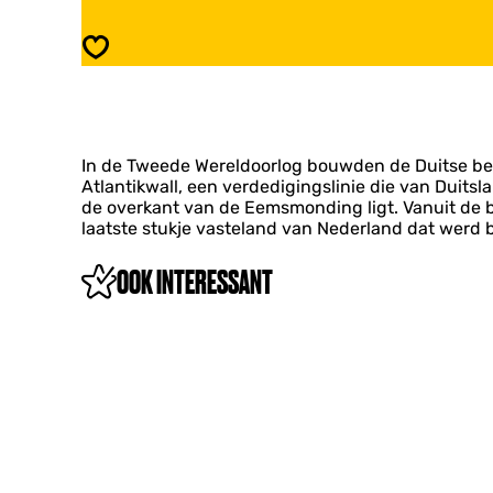
n
B
k
u
Opslaan
e
n
r
k
s
e
r
s
In de Tweede Wereldoorlog bouwden de Duitse bez
Atlantikwall, een verdedigingslinie die van Duit
de overkant van de Eemsmonding ligt. Vanuit de b
laatste stukje vasteland van Nederland dat werd b
OOK INTERESSANT