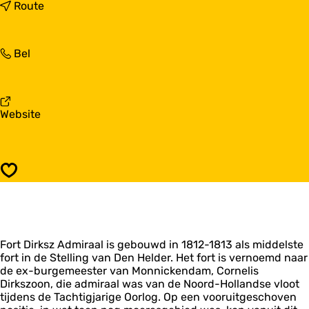
a
n
Route
r
a
F
a
o
r
F
Bel
r
F
o
t
o
r
D
r
t
i
t
D
r
D
v
Website
i
k
i
a
r
s
r
n
k
z
k
F
s
A
s
o
z
d
Opslaan
z
r
A
m
A
t
d
i
d
D
m
r
m
i
i
a
i
r
r
a
r
Fort Dirksz Admiraal is gebouwd in 1812-1813 als middelste
k
a
l
a
fort in de Stelling van Den Helder. Het fort is vernoemd naar
s
a
a
de ex-burgemeester van Monnickendam, Cornelis
z
l
l
Dirkszoon, die admiraal was van de Noord-Hollandse vloot
A
tijdens de Tachtigjarige Oorlog. Op een vooruitgeschoven
d