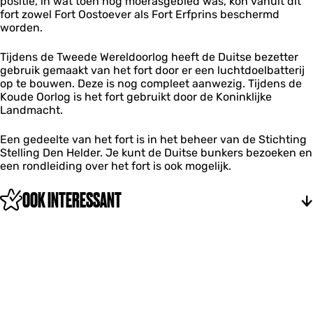
positie, in wat toen nog moerasgebied was, kon vanuit dit
m
fort zowel Fort Oostoever als Fort Erfprins beschermd
i
worden.
r
a
a
Tijdens de Tweede Wereldoorlog heeft de Duitse bezetter
l
gebruik gemaakt van het fort door er een luchtdoelbatterij
op te bouwen. Deze is nog compleet aanwezig. Tijdens de
Koude Oorlog is het fort gebruikt door de Koninklijke
Landmacht.
Een gedeelte van het fort is in het beheer van de Stichting
Stelling Den Helder. Je kunt de Duitse bunkers bezoeken en
een rondleiding over het fort is ook mogelijk.
OOK INTERESSANT