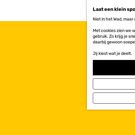
n
Laat een klein sp
a
a
Niet in het Wad, maar
r
d
Met cookies zien we w
e
gebruik. Zo krijg je s
h
daarbij gewoon soepe
o
m
Jij kiest wat je deelt.
e
p
a
g
e