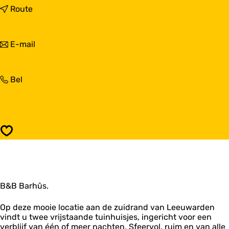
a
n
Route
r
a
B
a
&
r
n
E-mail
B
B
a
B
&
a
a
B
r
r
B
B
Bel
B
h
a
&
&
û
r
B
B
s
h
B
B
û
a
a
s
r
r
Opslaan
h
h
û
û
s
s
B&B Barhûs.
Op deze mooie locatie aan de zuidrand van Leeuwarden
vindt u twee vrijstaande tuinhuisjes, ingericht voor een
verblijf van één of meer nachten. Sfeervol, ruim en van alle