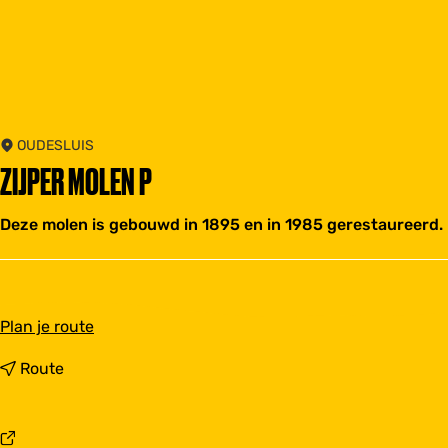
OUDESLUIS
ZIJPER MOLEN P
Deze molen is gebouwd in 1895 en in 1985 gerestaureerd.
n
Plan je route
a
a
n
Route
r
a
Z
a
i
r
j
Z