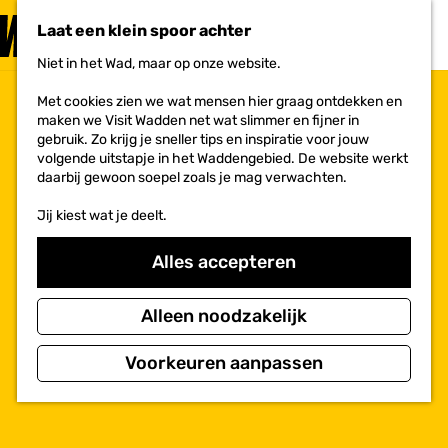
PLAN JE
BEZOEK
Laat een klein spoor achter
F
MENU
a
Niet in het Wad, maar op onze website.
Voor ondernemers
G
v
a
o
Met cookies zien we wat mensen hier graag ontdekken en
n
r
maken we Visit Wadden net wat slimmer en fijner in
a
i
gebruik. Zo krijg je sneller tips en inspiratie voor jouw
a
e
volgende uitstapje in het Waddengebied. De website werkt
r
t
daarbij gewoon soepel zoals je mag verwachten.
d
e
e
n
Jij kiest wat je deelt.
h
o
m
Alles accepteren
e
p
a
Alleen noodzakelijk
g
e
Voorkeuren aanpassen