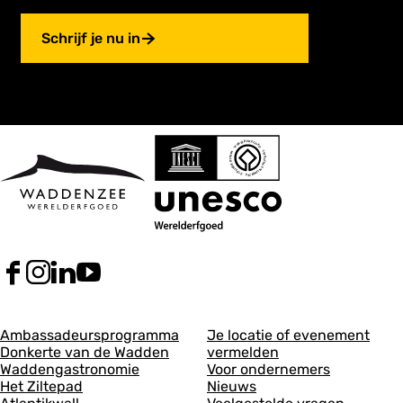
Schrijf je nu in
F
I
L
Y
a
n
i
o
c
s
n
u
A
A
e
t
k
T
Ambassadeursprogramma
Je locatie of evenement
b
a
e
u
Donkerte van de Wadden
vermelden
l
l
o
g
d
b
Waddengastronomie
Voor ondernemers
g
g
o
r
I
e
Het Ziltepad
Nieuws
k
a
n
V