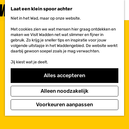
PLAN JE
BEZOEK
Laat een klein spoor achter
F
MENU
a
Niet in het Wad, maar op onze website.
Voor ondernemers
G
v
a
o
Met cookies zien we wat mensen hier graag ontdekken en
n
r
maken we Visit Wadden net wat slimmer en fijner in
a
i
gebruik. Zo krijg je sneller tips en inspiratie voor jouw
a
e
volgende uitstapje in het Waddengebied. De website werkt
r
t
daarbij gewoon soepel zoals je mag verwachten.
d
e
e
n
Jij kiest wat je deelt.
h
o
m
Alles accepteren
e
p
a
Alleen noodzakelijk
g
e
Voorkeuren aanpassen