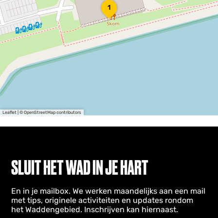
A
1
f
s
l
u
i
t
d
i
j
k
W
a
Leaflet
|
© OpenStreetMap contributors
d
d
e
n
C
SLUIT HET WAD IN JE HART
e
n
t
e
En in je mailbox. We werken maandelijks aan een mail
r
met tips, originele activiteiten en updates rondom
het Waddengebied. Inschrijven kan hiernaast.