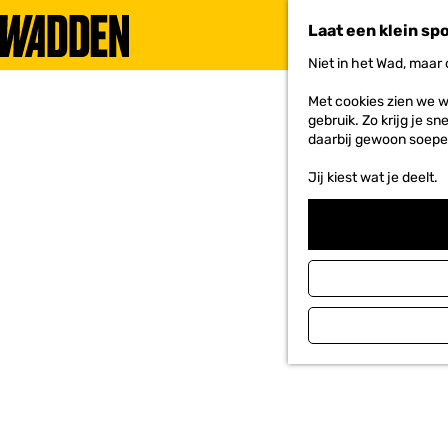
Laat een klein sp
Niet in het Wad, maar
G
a
Met cookies zien we w
n
gebruik. Zo krijg je s
a
daarbij gewoon soepe
a
r
Jij kiest wat je deelt.
d
e
h
o
m
e
p
a
g
e