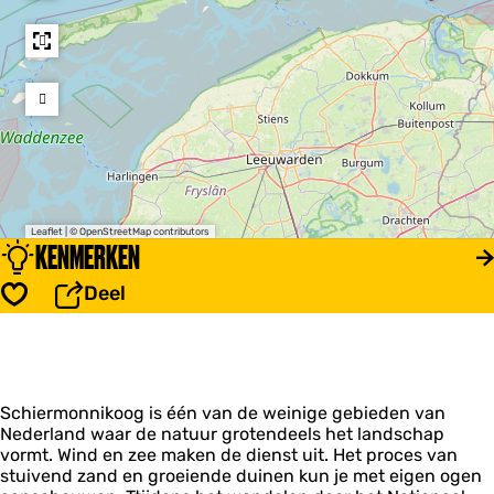
d
r
e
s
s
Leaflet
|
© OpenStreetMap contributors
KENMERKEN
Deel
Opslaan
Schiermonnikoog is één van de weinige gebieden van
Nederland waar de natuur grotendeels het landschap
vormt. Wind en zee maken de dienst uit. Het proces van
stuivend zand en groeiende duinen kun je met eigen ogen