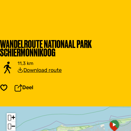
WANDELROUTE NATIONAAL PARK
SCHIERMONNIKOOG
11,3 km
Download route
Deel
Opslaan
+
a
−
d