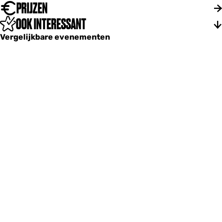
PRIJZEN
n
d
OOK INTERESSANT
)
Vergelijkbare evenementen