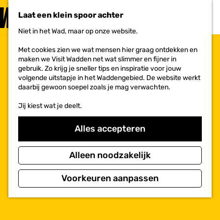
PLAN JE
BEZOEK
Laat een klein spoor achter
F
MENU
a
Niet in het Wad, maar op onze website.
Voor ondernemers
G
v
a
o
Met cookies zien we wat mensen hier graag ontdekken en
n
r
maken we Visit Wadden net wat slimmer en fijner in
a
i
gebruik. Zo krijg je sneller tips en inspiratie voor jouw
a
e
volgende uitstapje in het Waddengebied. De website werkt
r
t
daarbij gewoon soepel zoals je mag verwachten.
d
e
e
n
Jij kiest wat je deelt.
h
o
m
Alles accepteren
e
p
a
Alleen noodzakelijk
g
e
Voorkeuren aanpassen