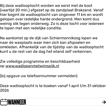
k
e
n
m
m
o
Bij deze wadlooptocht worden we eerst met de boot
n
i
o
o
o
(vaartijd 20 min.) afgezet op de zandplaat Brakzand. Vanaf
S
k
n
n
g
hier begint de wadlooptocht van ongeveer 11 km en wordt
c
o
n
n
(
gelopen over redelijke harde ondergrond. Men komt dus
h
o
i
i
B
weinig slik tegen onderweg. Zo is deze tocht voor iedereen
i
g
k
k
r
te lopen met een redelijke conditie.
e
(
o
o
a
r
B
o
o
k
m
r
Na aankomst op de dijk van Schiermonnikoog lopen we
g
g
z
o
a
naar de wasplaats waar men zich kan afspoelen en
(
(
a
n
k
omkleden. Afhankelijk van de tijdstip van de wadlooptocht
B
B
n
n
z
kunt u de rest van de dag het eiland zelf verkennen.
r
r
d
i
a
a
a
)
k
n
k
Zie volledige programma en beschikbaarheid
k
o
d
z
op
www.wadlopenmetwimspijk.nl
z
o
)
a
a
g
n
(bij opgave uw telefoonnummer vermelden)
n
(
d
d
B
)
)
Deze wadlooptocht is te boeken vanaf 1 april t/m 31 oktober
r
2026
a
k
z
WANNEER
a