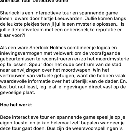
Sherlock Tour Detective Game
k
a
v
v
D
m
e
e
e
e
Sherlock is een interactieve tour en spannende game
G
G
t
ineen, dwars door hartje Leeuwarden. Jullie komen langs
a
a
e
de leukste plekjes terwijl jullie een mysterie oplossen... Is
m
m
c
jullie detectiveteam met een onberispelijke reputatie er
e
e
t
klaar voor?!
i
v
Als een ware Sherlock Holmes combineer je logica en
e
inlevingsvermogen met veldwerk om de voorafgaande
G
gebeurtenissen te reconstrueren en zo het moordmysterie
a
op te lossen. Speur door het oude centrum van de stad
m
naar aanwijzingen over het moordwapen. Win het
e
vertrouwen van virtuele getuigen, want die hebben vaak
waardevolle informatie over het uiterlijk van de dader. En,
last but not least, leg je al je ingevingen direct vast op de
gevoelige plaat.
Hoe het werkt
Deze interactieve tour en spannende game speel je op je
eigen toestel en je kan helemaal zelf bepalen wanneer je
deze tour gaat doen. Dus zijn de weersvoorspellingen 's