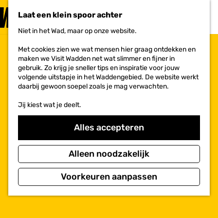
PLAN JE
BEZOEK
Laat een klein spoor achter
F
MENU
a
Niet in het Wad, maar op onze website.
Voor ondernemers
G
v
a
o
Met cookies zien we wat mensen hier graag ontdekken en
n
r
maken we Visit Wadden net wat slimmer en fijner in
a
i
gebruik. Zo krijg je sneller tips en inspiratie voor jouw
a
e
volgende uitstapje in het Waddengebied. De website werkt
r
t
daarbij gewoon soepel zoals je mag verwachten.
d
e
e
n
Jij kiest wat je deelt.
h
o
m
Alles accepteren
e
p
a
Alleen noodzakelijk
g
e
Voorkeuren aanpassen