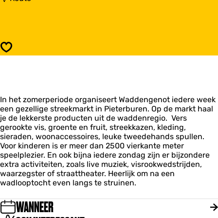
r
a
W
a
a
r
d
W
d
a
Opslaan
e
d
n
d
m
e
a
n
r
m
k
In het zomerperiode organiseert Waddengenot iedere week
a
t
een gezellige streekmarkt in Pieterburen. Op de markt haal
r
P
je de lekkerste producten uit de waddenregio. Vers
k
i
gerookte vis, groente en fruit, streekkazen, kleding,
t
e
sieraden, woonaccessoires, leuke tweedehands spullen.
P
t
Voor kinderen is er meer dan 2500 vierkante meter
i
e
speelplezier. En ook bijna iedere zondag zijn er bijzondere
e
r
extra activiteiten, zoals live muziek, visrookwedstrijden,
t
b
waarzegster of straattheater. Heerlijk om na een
e
u
wadlooptocht even langs te struinen.
r
r
b
e
u
WANNEER
n
r