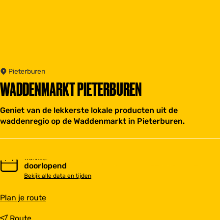
Pieterburen
WADDENMARKT PIETERBUREN
Geniet van de lekkerste lokale producten uit de
waddenregio op de Waddenmarkt in Pieterburen.
Wanneer
doorlopend
Bekijk alle data en tijden
n
Plan je route
a
a
n
Route