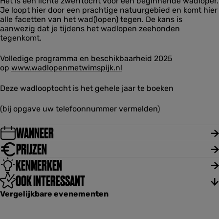
Het is een lichte zwerftocht voor een beginnende wadloper.
t
o
r
r
e
Je loopt hier door een prachtige natuurgebied en komt hier
o
l
d
d
r
alle facetten van het wad(lopen) tegen. De kans is
c
d
p
p
z
aanwezig dat je tijdens het wadlopen zeehonden
h
e
o
o
i
tegenkomt.
t
r
l
l
j
N
z
d
d
l
o
i
Volledige programma en beschikbaarheid 2025
e
e
o
j
op
www.wadlopenmetwimspijk.nl
r
r
r
l
z
z
d
i
Deze wadlooptocht is het gehele jaar te boeken
i
p
j
j
o
l
(bij opgave uw telefoonnummer vermelden)
l
l
d
WANNEER
e
r
PRIJZEN
z
i
KENMERKEN
j
l
OOK INTERESSANT
Vergelijkbare evenementen