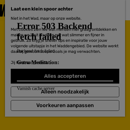
PLAN JE
BEZOEK
Laat een klein spoor achter
F
MENU
a
Niet in het Wad, maar op onze website.
Voor ondernemers
G
v
a
o
Met cookies zien we wat mensen hier graag ontdekken en
n
r
maken we Visit Wadden net wat slimmer en fijner in
a
i
gebruik. Zo krijg je sneller tips en inspiratie voor jouw
a
e
volgende uitstapje in het Waddengebied. De website werkt
r
t
daarbij gewoon soepel zoals je mag verwachten.
d
e
e
n
Jij kiest wat je deelt.
h
o
m
Alles accepteren
e
p
a
Alleen noodzakelijk
g
e
Voorkeuren aanpassen